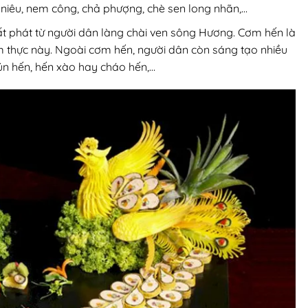
 niêu, nem công, chả phượng, chè sen long nhãn,…
t phát từ người dân làng chài ven sông Hương. Cơm hến là
m thực này. Ngoài cơm hến, người dân còn sáng tạo nhiều
ún hến, hến xào hay cháo hến,…