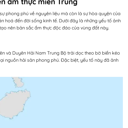
ến ẩm thực miền Trung
 sự phong phú về nguyên liệu mà còn là sự hòa quyện của
, văn hoá đến đời sống kinh tế. Dưới đây là những yếu tố ảnh
ạo nên bản sắc ẩm thực độc đáo của vùng đất này.
n và Duyên Hải Nam Trung Bộ trải dọc theo bờ biển kéo
ại nguồn hải sản phong phú. Đặc biệt, yếu tố này đã ảnh