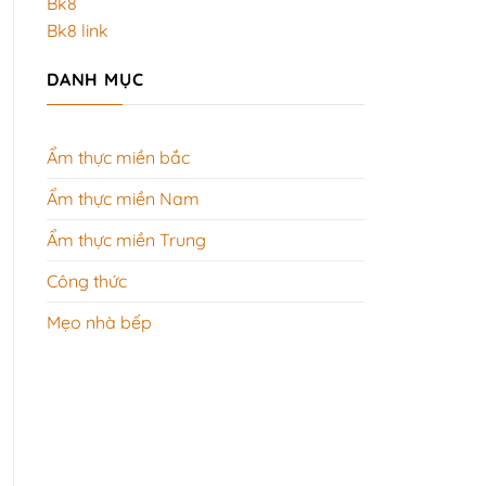
Bk8
Cố
kho
Đô
chuẩn
Bk8 link
ngay
vị,
tại
mềm
nhà
ngon
DANH MỤC
đậm
đà
tại
nhà
Ẩm thực miền bắc
Ẩm thực miền Nam
Ẩm thực miền Trung
Công thức
Mẹo nhà bếp