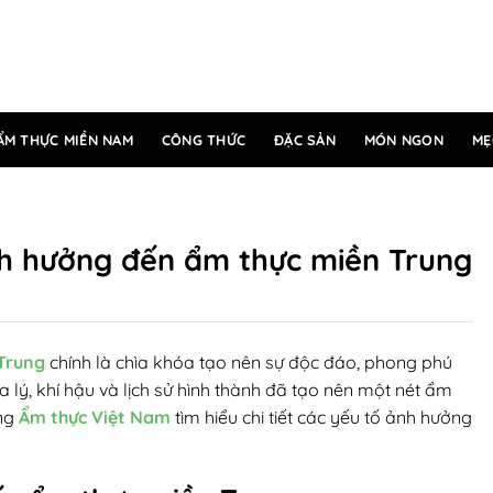
ẨM THỰC MIỀN NAM
CÔNG THỨC
ĐẶC SẢN
MÓN NGON
MẸ
nh hưởng đến ẩm thực miền Trung
Trung
chính là chìa khóa tạo nên sự độc đáo, phong phú
 lý, khí hậu và lịch sử hình thành đã tạo nên một nét ẩm
ùng
Ẩm thực Việt Nam
tìm hiểu chi tiết các yếu tố ảnh hưởng