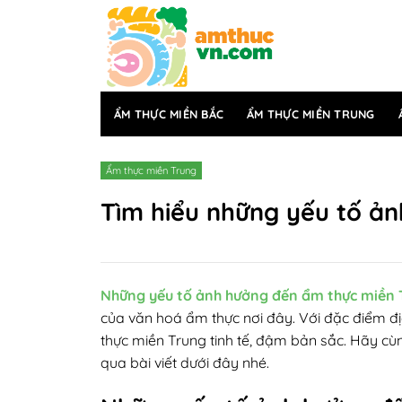
Bỏ
qua
nội
dung
ẨM THỰC MIỀN BẮC
ẨM THỰC MIỀN TRUNG
Ẩm thực miền Trung
Tìm hiểu những yếu tố ả
Những yếu tố ảnh hưởng đến ẩm thực miền 
của văn hoá ẩm thực nơi đây. Với đặc điểm địa
thực miền Trung tinh tế, đậm bản sắc. Hãy c
qua bài viết dưới đây nhé.