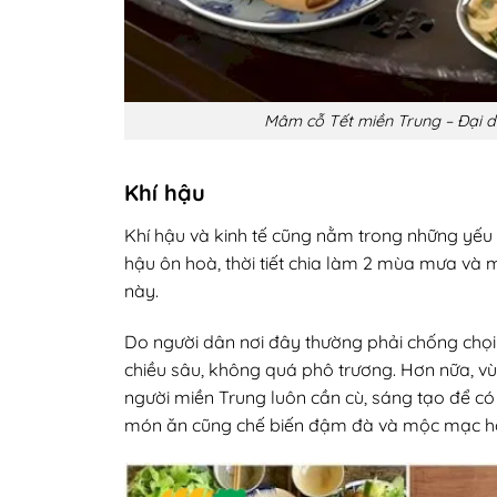
Mâm cỗ Tết miền Trung – Đại d
Khí hậu
Khí hậu và kinh tế cũng nằm trong những yếu
hậu ôn hoà, thời tiết chia làm 2 mùa mưa và m
này.
Do người dân nơi đây thường phải chống chọi
chiều sâu, không quá phô trương. Hơn nữa, vù
người miền Trung luôn cần cù, sáng tạo để có 
món ăn cũng chế biến đậm đà và mộc mạc h