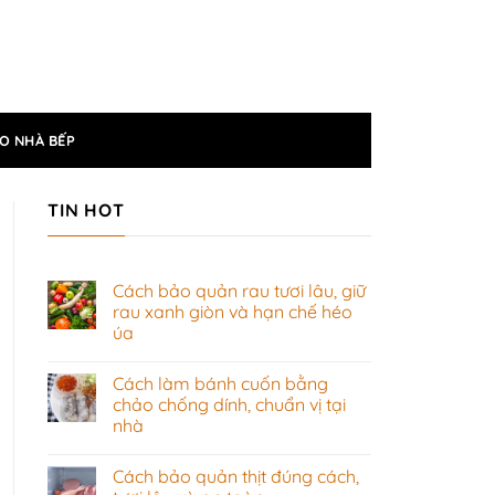
O NHÀ BẾP
TIN HOT
Cách bảo quản rau tươi lâu, giữ
rau xanh giòn và hạn chế héo
úa
Không
có
Cách làm bánh cuốn bằng
bình
luận
chảo chống dính, chuẩn vị tại
ở
nhà
Cách
bảo
Không
quản
có
rau
Cách bảo quản thịt đúng cách,
bình
tươi
luận