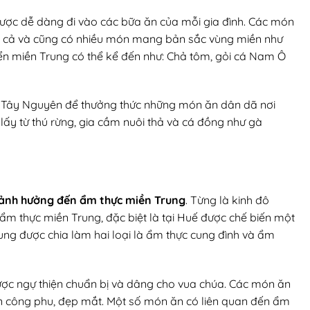
ược dễ dàng đi vào các bữa ăn của mỗi gia đình. Các món
ển cả và cũng có nhiều món mang bản sắc vùng miền như
biển miền Trung có thể kể đến như: Chả tôm, gỏi cá Nam Ô
n Tây Nguyên để thưởng thức những món ăn dân dã nơi
ấy từ thú rừng, gia cầm nuôi thả và cá đồng như gà
ảnh hưởng đến ẩm thực miền Trung
. Từng là kinh đô
 ẩm thực miền Trung, đặc biệt là tại Huế được chế biến một
rung được chia làm hai loại là ẩm thực cung đình và ẩm
ợc ngự thiện chuẩn bị và dâng cho vua chúa. Các món ăn
ến công phu, đẹp mắt. Một số món ăn có liên quan đến ẩm