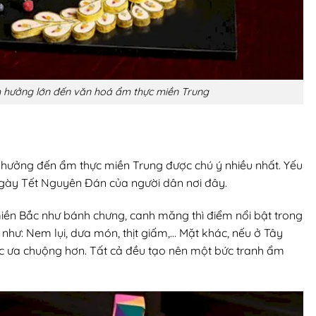
h hưởng lớn đến văn hoá ẩm thực miền Trung
 hưởng đến ẩm thực miền Trung được chú ý nhiều nhất. Yếu
 ngày Tết Nguyên Đán của người dân nơi đây.
ền Bắc như bánh chưng, canh măng thì điểm nổi bật trong
ư: Nem lụi, dưa món, thịt giấm,… Mặt khác, nếu ở Tây
c ưa chuộng hơn. Tất cả đều tạo nên một bức tranh ẩm