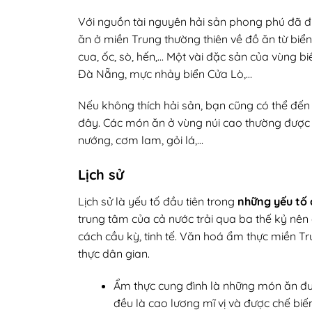
Với nguồn tài nguyên hải sản phong phú đã đ
ăn ở miền Trung thường thiên về đồ ăn từ bi
cua, ốc, sò, hến,… Một vài đặc sản của vùng 
Đà Nẵng, mực nhảy biển Cửa Lò,…
Nếu không thích hải sản, bạn cũng có thể đế
đây. Các món ăn ở vùng núi cao thường được l
nướng, cơm lam, gỏi lá,…
Lịch sử
Lịch sử là yếu tố đầu tiên trong
những yếu tố 
trung tâm của cả nước trải qua ba thế kỷ nên
cách cầu kỳ, tinh tế. Văn hoá ẩm thực miền T
thực dân gian.
Ẩm thực cung đình là những món ăn đư
đều là cao lương mĩ vị và được chế bi